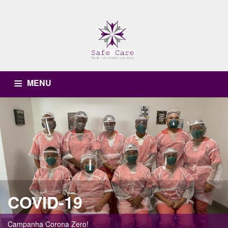
MENU
HOME
QUEM SOMOS
NOSSA ESTRUTURA
SERVIÇOS
ACOMODAÇÕES
CONTATO
COVID-19
Campanha Corona Zero!